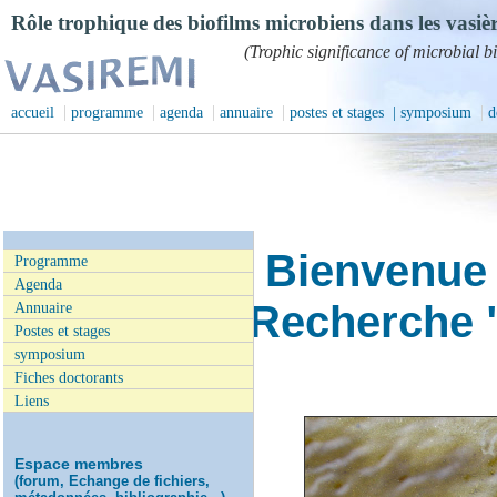
Rôle trophique des biofilms microbiens dans les vasièr
(Trophic significance of microbial bio
|
|
|
|
|
accueil
programme
agenda
annuaire
postes et stages
| symposium
d
Bienvenue 
Programme
Agenda
Recherche 
Annuaire
Postes et stages
symposium
Fiches doctorants
Liens
Espace membres
(forum, Echange de fichiers,